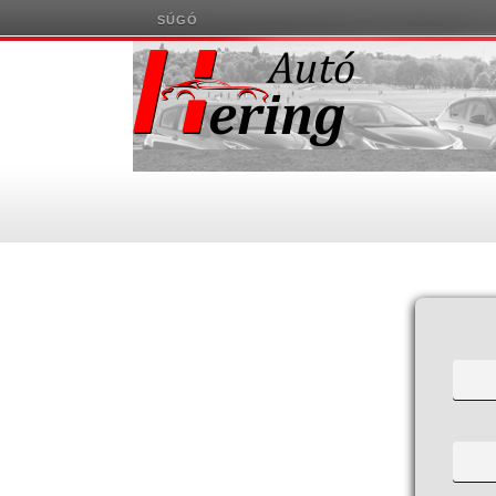
SÚGÓ
Szabadság Nyilvántartó